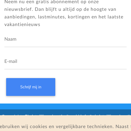
Neem nu een gratis abonnement op onze
nieuwsbrief. Dan blijft u altijd op de hoogte van
aanbiedingen, lastminutes, kortingen en het laatste
vakantienieuws
Naam
E-mail
 Copyright:
Christelijkevakantiesite.nl |
info@christelijkevakantie
gebruiken wij cookies en vergelijkbare technieken. Naas